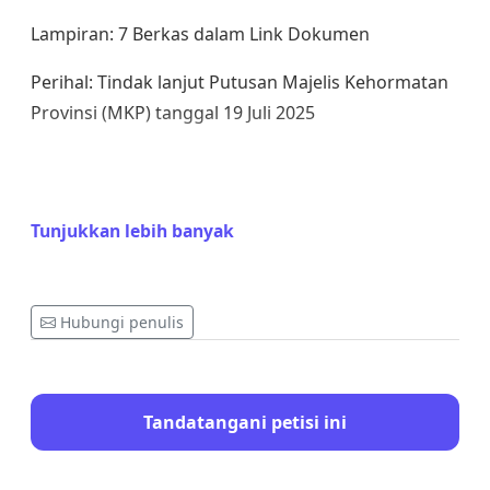
Lampiran: 7 Berkas dalam Link Dokumen
Perihal: Tindak lanjut Putusan Majelis Kehormatan
Provinsi (MKP) tanggal 19 Juli 2025
Kepada Yang Terhormat
Tunjukkan lebih banyak
Ketua Pengurus Nasional Ikatan Arsitek
Indonesia
Hubungi penulis
Seluruh Anggota IAI se-Indonesia
Assalamualaikum wr.wb.
Tandatangani petisi ini
Dengan Hormat,
Salam sejahtera senantiasa kami haturkan kepada