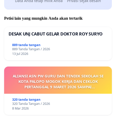
Data Anda tetap milik Anda
Privasi sejak desain
pemilihan suara.
Namun perlu pembuktian dalam sidang Majelis
Petisi lain yang mungkin Anda akan tertarik
Kehormatan Provinsi untuk membuktikan bahwa
anggota yang tidak masuk DPT tidak
DESAK UNJ CABUT GELAR DOKTOR ROY SURYO
menyelesaikan pembayaran iuran dan melanggar
889 tanda tangan
kode etik. MKP melakukan sidang Majelis
889 Tanda Tangan / 2026
13 Jul 2026
Kehormatan Provinsi dan menyatakan 2 orang
terbukti bersalah dan direkomendasikan sanksi
ringan. Surat rekomendasi dikeluarkan pada
ALIANSI ASN PW GURU DAN TENDIK SEKOLAH SE
tanggal 19 Juli 2025.
KOTA PALOPO MOGOK KERJA DAN CEKLOK
PERTANGGAL 9 MARET 2026 SAMPAI
Berdasarkan Anggaran Dasar [Lampiran Anggaran
DIKELUARKANNYA SK KONTRAK UPAH DAN
Dasar; link
[5]
secara Hirarki bahwa Keputusan
KEJELASAN SUMBER GAJI POKOK
320 tanda tangan
Majelis Organisasi dan Pengurus Nasional lebih
320 Tanda Tangan / 2026
8 Mar 2026
tinggi dari Keputusan Musyawarah Provinsi dan