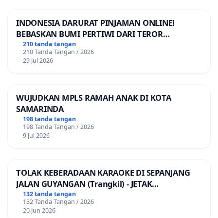
Anggaran Rumah Tangga Ikatan Arsitek Indonesia
Tahun 2024 pasal 21 tentang Sanksi Anggota
INDONESIA DARURAT PINJAMAN ONLINE!
[Lampiran ART IAI 2024; link
[6]
. Pada ayat (3)
BEBASKAN BUMI PERTIWI DARI TEROR
berbunyi: “ a) Majelis kehormatan Provinsi
PINJAMAN ONLINE! TUTUP PINJOL!
210 tanda tangan
210 Tanda Tangan / 2026
menyampaikan rekomendasi pengenaan sanksi
29 Jul 2026
ringan dan/ atau sedang kepada Pengurus Provinsi
atas pelanggaran Kode Etik Arsitek dan Kaidah Tata
Laku Profesi Arsitek yang dilakukan oleh anggota
WUJUDKAN MPLS RAMAH ANAK DI KOTA
SAMARINDA
IAI setelah melalui Sidang Kode Etik Provinsi, b)
198 tanda tangan
Pengurus Provinsi menetapkan sanksi pada huruf
198 Tanda Tangan / 2026
9 Jul 2026
a berupa Keputusan Pengurus Provinsi sesuai
dengan rekomendasi dari Majelis Kehormatan
Provinsi IAI selambat-lambatnya 30 (tiga puluh) hari
TOLAK KEBERADAAN KARAOKE DI SEPANJANG
sejak surat rekomendasi diterbitkan, c) Pengurus
JALAN GUYANGAN (Trangkil) - JETAK
Provinsi menetapkan sanksi ringan berupa Surat
(Wedarijaksa) Kab. PATI
132 tanda tangan
132 Tanda Tangan / 2026
Teguran atas kelalaian membayar iuran dan/atau
20 Jun 2026