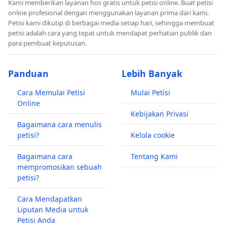
Kami memberikan layanan hos gratis untuk petisi online. Buat petisi
doktrin
null and void ab initio,
yaitu
Secara
online profesional dengan menggunakan layanan prima dari kami.
prinsip hukum organisasi:
Petisi kami dikutip di berbagai media setiap hari, sehingga membuat
Suara dari pemilih tidak sah → batal sejak awal
petisi adalah cara yang tepat untuk mendapat perhatian publik dan
para pembuat keputusan.
Hasil putaran pertama harus dikoreksi
Panduan
Lebih Banyak
Jika setelah koreksi tidak imbang → putaran kedua
kehilangan dasar legitimasi
Cara Memulai Petisi
Mulai Petisi
Online
Kemenangan seharusnya ditetapkan berdasarkan
Kebijakan Privasi
Bagaimana cara menulis
hasil suara sah tahap pertama
petisi?
Kelola cookie
Jika putaran kedua tetap dipaksakan → berpotensi
Bagaimana cara
Tentang Kami
cacat prosedural
mempromosikan sebuah
petisi?
.
Penegakan Kode Etik IAI secara tegas
, tanpa
Cara Mendapatkan
kompromi, demi menjaga integritas profesi
Liputan Media untuk
dan marwah organisasi.
Petisi Anda