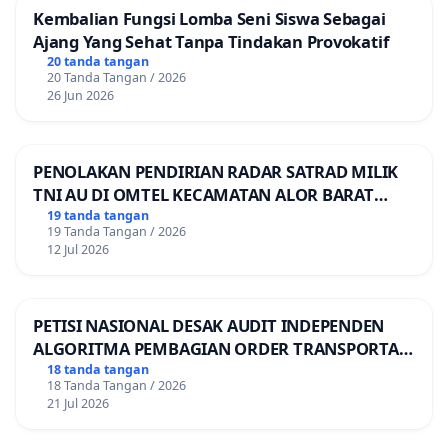
Aspek undang-undang Dasar nomor 6 tahun 2017
Kembalian Fungsi Lomba Seni Siswa Sebagai
[Lampiran UU Arsitek: link
[7]
Ajang Yang Sehat Tanpa Tindakan Provokatif
20 tanda tangan
Undang-undang arsitek pasal 28 berbunyi bahwa
20 Tanda Tangan / 2026
26 Jun 2026
Organisasi Profesi Arsitek bertugas: (a) melakukan
pembinaan anggota, (b) menetapkan dan
menegakkan kode etik profesi arsitek. Dalam
PENOLAKAN PENDIRIAN RADAR SATRAD MILIK
kontek ini, Apabila aturan undang-undang tersebut
TNI AU DI OMTEL KECAMATAN ALOR BARAT
LAUT, KABUPATEN ALOR
19 tanda tangan
tidak ditindaklanjuti, maka tidak hanya
19 Tanda Tangan / 2026
mengabaikan pelanggaran kode etik secara
12 Jul 2026
internal, tetapi juga melanggar Undang-undang
Arsitek sebagai aturan hukum.
PETISI NASIONAL DESAK AUDIT INDEPENDEN
Apabila realita ketidakadilan dalam memutuskan
ALGORITMA PEMBAGIAN ORDER TRANSPORTASI
ONLINE
18 tanda tangan
sesuatu di internal organisasi karena adanya
18 Tanda Tangan / 2026
intervensi kekuasaan dan orang-orang
21 Jul 2026
berpengaruh di internal organisasi, maka kita