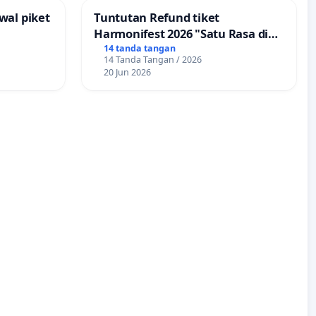
wal piket
Tuntutan Refund tiket
Harmonifest 2026 "Satu Rasa di
Sudut Kota", Kuningan,
14 tanda tangan
14 Tanda Tangan / 2026
Jawabarat
20 Jun 2026