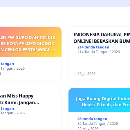
INDONESIA DARURAT P
ASN PW GURU DAN TENDIK
ONLINE! BEBASKAN BUM
 SE KOTA PALOPO MOGOK
PERTIWI DARI TEROR P
214 tanda tangan
AN CEKLOK PERTANGGAL 9
214 Tanda Tangan / 2026
ONLINE! TUTUP PINJOL!
ARET 2026 SAMPAI
ARKANNYA SK KONTRAK
a tangan
 KEJELASAN SUMBER GAJI
 Tangan / 2026
POKOK
6
29 Jul 2026
an Miss Happy
Jaga Ruang Digital Indon
ti Kami: Jangan
Hoaks, Fitnah, dan Pr
 Pengabdian yang Telah
a tangan
 Tangan / 2026
86 tanda tangan
86 Tanda Tangan / 2026
6
29 May 2026