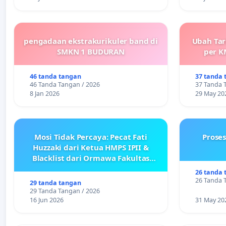
pengadaan ekstrakurikuler band di
Ubah Tar
SMKN 1 BUDURAN
per K
46 tanda tangan
37 tanda 
46 Tanda Tangan / 2026
37 Tanda 
8 Jan 2026
29 May 20
Mosi Tidak Percaya: Pecat Fati
Prose
Huzzaki dari Ketua HMPS IPII &
Blacklist dari Ormawa Fakultas
Adab
26 tanda 
26 Tanda 
29 tanda tangan
29 Tanda Tangan / 2026
16 Jun 2026
31 May 20