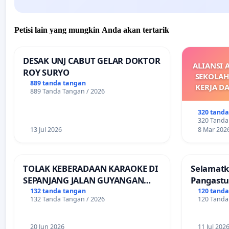
Petisi lain yang mungkin Anda akan tertarik
DESAK UNJ CABUT GELAR DOKTOR
ALIANSI 
ROY SURYO
SEKOLAH
889 tanda tangan
KERJA D
889 Tanda Tangan / 2026
M
DIKELU
320 tand
UPAH DAN
320 Tanda
13 Jul 2026
8 Mar 202
TOLAK KEBERADAAN KARAOKE DI
Selamatk
SEPANJANG JALAN GUYANGAN
Pangastu
(Trangkil) - JETAK (Wedarijaksa)
Putuskan
132 tanda tangan
120 tand
132 Tanda Tangan / 2026
120 Tanda
Kab. PATI
Teruji
20 Jun 2026
11 Jul 202