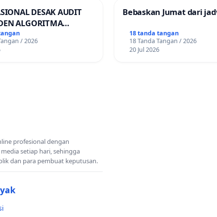
ASIONAL DESAK AUDIT
Bebaskan Jumat dari jad
DEN ALGORITMA
AN ORDER
tangan
18 tanda tangan
Tangan / 2026
18 Tanda Tangan / 2026
RTASI ONLINE
6
20 Jul 2026
nline profesional dengan
 media setiap hari, sehingga
blik dan para pembuat keputusan.
nyak
si