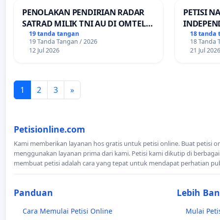
PENOLAKAN PENDIRIAN RADAR
PETISI N
SATRAD MILIK TNI AU DI OMTEL
INDEPEN
KECAMATAN ALOR BARAT LAUT,
PEMBAGI
19 tanda tangan
18 tanda 
19 Tanda Tangan / 2026
18 Tanda 
KABUPATEN ALOR
TRANSPO
12 Jul 2026
21 Jul 202
1
2
3
»
Petisionline.com
Kami memberikan layanan hos gratis untuk petisi online. Buat petisi o
menggunakan layanan prima dari kami. Petisi kami dikutip di berbagai
membuat petisi adalah cara yang tepat untuk mendapat perhatian pu
Panduan
Lebih Ba
Cara Memulai Petisi Online
Mulai Peti