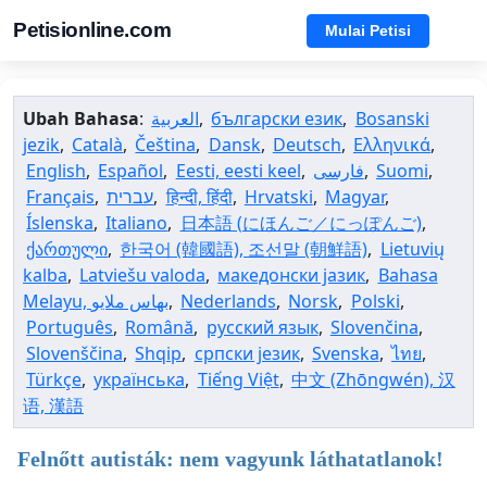
Petisionline.com
Mulai Petisi
Ubah Bahasa
:
العربية
,
български език
,
Bosanski
jezik
,
Català
,
Čeština
,
Dansk
,
Deutsch
,
Ελληνικά
,
English
,
Español
,
Eesti, eesti keel
,
فارسی
,
Suomi
,
Français
,
עברית
,
हिन्दी, हिंदी
,
Hrvatski
,
Magyar
,
Íslenska
,
Italiano
,
日本語 (にほんご／にっぽんご)
,
ქართული
,
한국어 (韓國語), 조선말 (朝鮮語)
,
Lietuvių
kalba
,
Latviešu valoda
,
македонски јазик
,
Bahasa
,
Nederlands
,
Norsk
,
Polski
,
Português
,
Română
,
русский язык
,
Slovenčina
,
Slovenščina
,
Shqip
,
српски језик
,
Svenska
,
ไทย
,
Türkçe
,
українська
,
Tiếng Việt
,
中文 (Zhōngwén), 汉
语, 漢語
Felnőtt autisták: nem vagyunk láthatatlanok!