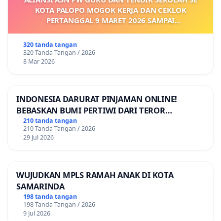
KOTA PALOPO MOGOK KERJA DAN CEKLOK
PERTANGGAL 9 MARET 2026 SAMPAI
DIKELUARKANNYA SK KONTRAK UPAH DAN
KEJELASAN SUMBER GAJI POKOK
320 tanda tangan
320 Tanda Tangan / 2026
8 Mar 2026
INDONESIA DARURAT PINJAMAN ONLINE!
BEBASKAN BUMI PERTIWI DARI TEROR
PINJAMAN ONLINE! TUTUP PINJOL!
210 tanda tangan
210 Tanda Tangan / 2026
29 Jul 2026
WUJUDKAN MPLS RAMAH ANAK DI KOTA
SAMARINDA
198 tanda tangan
198 Tanda Tangan / 2026
9 Jul 2026