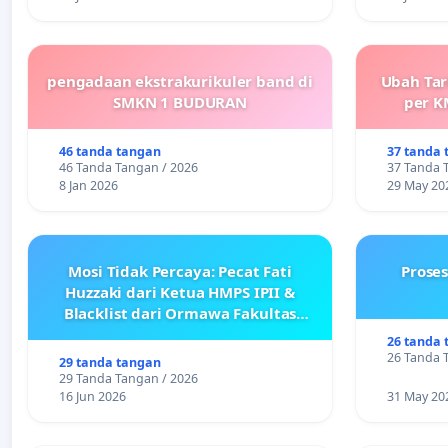
pengadaan ekstrakurikuler band di
Ubah Tar
SMKN 1 BUDURAN
per K
46 tanda tangan
37 tanda 
46 Tanda Tangan / 2026
37 Tanda 
8 Jan 2026
29 May 20
Mosi Tidak Percaya: Pecat Fati
Prose
Huzzaki dari Ketua HMPS IPII &
Blacklist dari Ormawa Fakultas
Adab
26 tanda 
26 Tanda 
29 tanda tangan
29 Tanda Tangan / 2026
16 Jun 2026
31 May 20