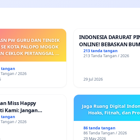
INDONESIA DARURAT P
ASN PW GURU DAN TENDIK
ONLINE! BEBASKAN BUM
 SE KOTA PALOPO MOGOK
PERTIWI DARI TEROR P
213 tanda tangan
AN CEKLOK PERTANGGAL 9
213 Tanda Tangan / 2026
ONLINE! TUTUP PINJOL!
ARET 2026 SAMPAI
ARKANNYA SK KONTRAK
a tangan
 KEJELASAN SUMBER GAJI
 Tangan / 2026
POKOK
6
29 Jul 2026
an Miss Happy
Jaga Ruang Digital Indon
ti Kami: Jangan
Hoaks, Fitnah, dan Pr
 Pengabdian yang Telah
a tangan
 Tangan / 2026
86 tanda tangan
86 Tanda Tangan / 2026
6
29 May 2026