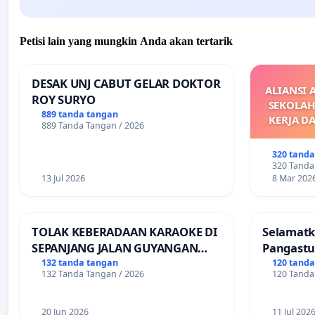
Petisi lain yang mungkin Anda akan tertarik
DESAK UNJ CABUT GELAR DOKTOR
ALIANSI 
ROY SURYO
SEKOLAH
889 tanda tangan
KERJA D
889 Tanda Tangan / 2026
M
DIKELU
320 tand
UPAH DAN
320 Tanda
13 Jul 2026
8 Mar 202
TOLAK KEBERADAAN KARAOKE DI
Selamatk
SEPANJANG JALAN GUYANGAN
Pangastu
(Trangkil) - JETAK (Wedarijaksa)
Putuskan
132 tanda tangan
120 tand
132 Tanda Tangan / 2026
120 Tanda
Kab. PATI
Teruji
20 Jun 2026
11 Jul 202