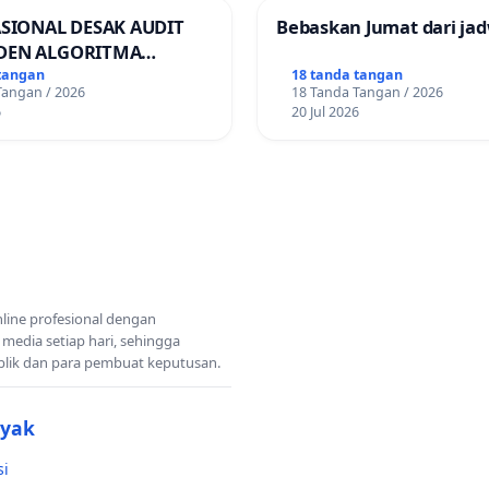
ASIONAL DESAK AUDIT
Bebaskan Jumat dari jad
DEN ALGORITMA
AN ORDER
tangan
18 tanda tangan
Tangan / 2026
18 Tanda Tangan / 2026
RTASI ONLINE
6
20 Jul 2026
nline profesional dengan
 media setiap hari, sehingga
blik dan para pembuat keputusan.
nyak
si