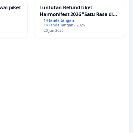
wal piket
Tuntutan Refund tiket
Harmonifest 2026 "Satu Rasa di
Sudut Kota", Kuningan,
14 tanda tangan
14 Tanda Tangan / 2026
Jawabarat
20 Jun 2026