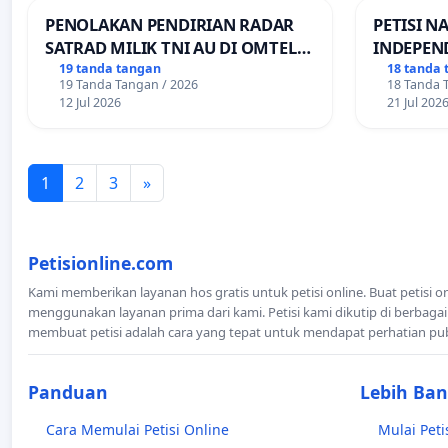
PENOLAKAN PENDIRIAN RADAR
PETISI N
SATRAD MILIK TNI AU DI OMTEL
INDEPEN
KECAMATAN ALOR BARAT LAUT,
PEMBAGI
19 tanda tangan
18 tanda 
19 Tanda Tangan / 2026
18 Tanda 
KABUPATEN ALOR
TRANSPO
12 Jul 2026
21 Jul 202
1
2
3
»
Petisionline.com
Kami memberikan layanan hos gratis untuk petisi online. Buat petisi o
menggunakan layanan prima dari kami. Petisi kami dikutip di berbagai
membuat petisi adalah cara yang tepat untuk mendapat perhatian pu
Panduan
Lebih Ba
Cara Memulai Petisi Online
Mulai Peti