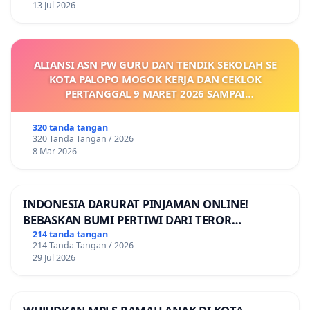
13 Jul 2026
ALIANSI ASN PW GURU DAN TENDIK SEKOLAH SE
KOTA PALOPO MOGOK KERJA DAN CEKLOK
PERTANGGAL 9 MARET 2026 SAMPAI
DIKELUARKANNYA SK KONTRAK UPAH DAN
KEJELASAN SUMBER GAJI POKOK
320 tanda tangan
320 Tanda Tangan / 2026
8 Mar 2026
INDONESIA DARURAT PINJAMAN ONLINE!
BEBASKAN BUMI PERTIWI DARI TEROR
PINJAMAN ONLINE! TUTUP PINJOL!
214 tanda tangan
214 Tanda Tangan / 2026
29 Jul 2026