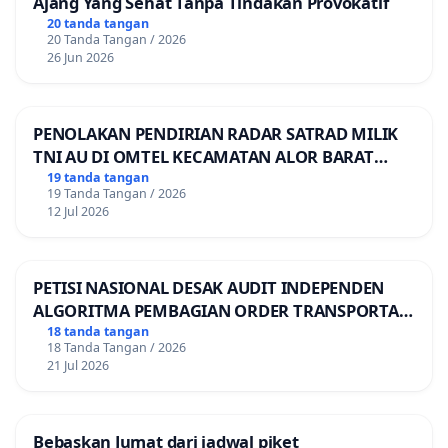
Ajang Yang Sehat Tanpa Tindakan Provokatif
20 tanda tangan
20 Tanda Tangan / 2026
26 Jun 2026
PENOLAKAN PENDIRIAN RADAR SATRAD MILIK
TNI AU DI OMTEL KECAMATAN ALOR BARAT
LAUT, KABUPATEN ALOR
19 tanda tangan
19 Tanda Tangan / 2026
12 Jul 2026
PETISI NASIONAL DESAK AUDIT INDEPENDEN
ALGORITMA PEMBAGIAN ORDER TRANSPORTASI
ONLINE
18 tanda tangan
18 Tanda Tangan / 2026
21 Jul 2026
Bebaskan Jumat dari jadwal piket