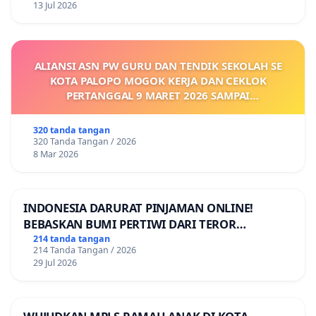
13 Jul 2026
ALIANSI ASN PW GURU DAN TENDIK SEKOLAH SE
KOTA PALOPO MOGOK KERJA DAN CEKLOK
PERTANGGAL 9 MARET 2026 SAMPAI
DIKELUARKANNYA SK KONTRAK UPAH DAN
KEJELASAN SUMBER GAJI POKOK
320 tanda tangan
320 Tanda Tangan / 2026
8 Mar 2026
INDONESIA DARURAT PINJAMAN ONLINE!
BEBASKAN BUMI PERTIWI DARI TEROR
PINJAMAN ONLINE! TUTUP PINJOL!
214 tanda tangan
214 Tanda Tangan / 2026
29 Jul 2026